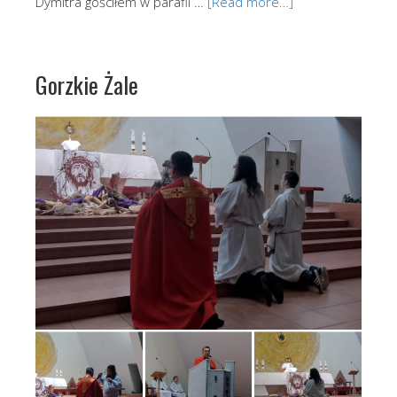
Dymitra gościłem w parafii …
[Read more…]
Gorzkie Żale