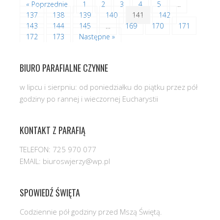
« Poprzednie
1
2
3
4
5
…
137
138
139
140
141
142
143
144
145
…
169
170
171
172
173
Następne »
BIURO PARAFIALNE CZYNNE
w lipcu i sierpniu: od poniedziałku do piątku przez pół
godziny po rannej i wieczornej Eucharystii
KONTAKT Z PARAFIĄ
TELEFON: 725 970 077
EMAIL: biuroswjerzy@wp.pl
SPOWIEDŹ ŚWIĘTA
Codziennie pół godziny przed Mszą Świętą.