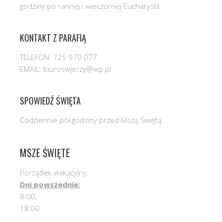
godziny po rannej i wieczornej Eucharystii
KONTAKT Z PARAFIĄ
TELEFON: 725 970 077
EMAIL: biuroswjerzy@wp.pl
SPOWIEDŹ ŚWIĘTA
Codziennie pół godziny przed Mszą Świętą.
MSZE ŚWIĘTE
Porządek wakacyjny:
Dni powszednie:
8:00,
18:00