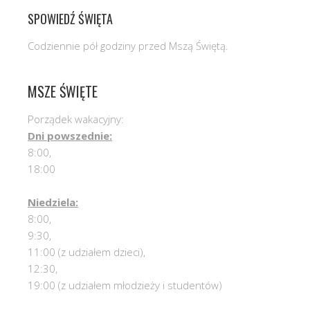
SPOWIEDŹ ŚWIĘTA
Codziennie pół godziny przed Mszą Świętą.
MSZE ŚWIĘTE
Porządek wakacyjny:
Dni powszednie:
8:00,
18:00
Niedziela:
8:00,
9:30,
11:00 (z udziałem dzieci),
12:30,
19:00 (z udziałem młodzieży i studentów)