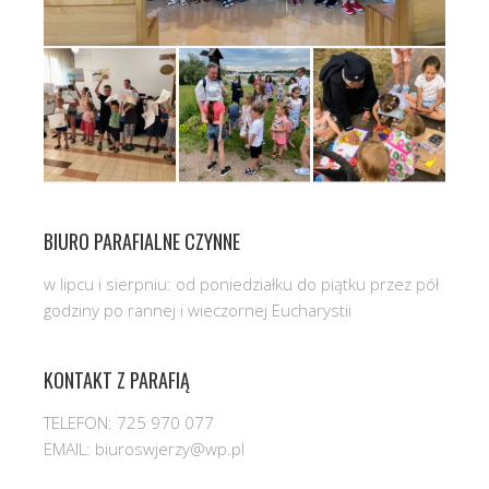
BIURO PARAFIALNE CZYNNE
w lipcu i sierpniu: od poniedziałku do piątku przez pół
godziny po rannej i wieczornej Eucharystii
KONTAKT Z PARAFIĄ
TELEFON: 725 970 077
EMAIL: biuroswjerzy@wp.pl