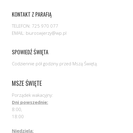
KONTAKT Z PARAFIĄ
TELEFON: 725 970 077
EMAIL: biuroswjerzy@wp.pl
SPOWIEDŹ ŚWIĘTA
Codziennie pół godziny przed Mszą Świętą.
MSZE ŚWIĘTE
Porządek wakacyjny:
Dni powszednie:
8:00,
18:00
Niedziela: