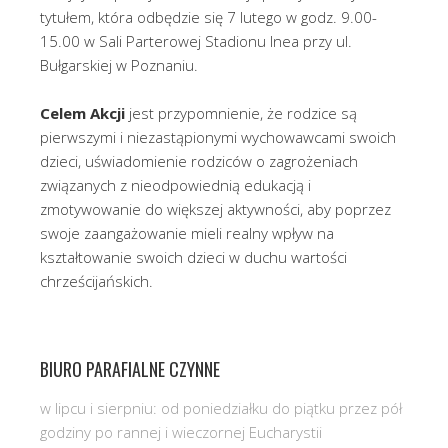
tytułem, która odbędzie się 7 lutego w godz. 9.00-
15.00 w Sali Parterowej Stadionu Inea przy ul.
Bułgarskiej w Poznaniu.
Celem Akcji
jest
przypomnienie, że rodzice są
pierwszymi i niezastąpionymi wychowawcami swoich
dzieci, uświadomienie rodziców o zagrożeniach
związanych z nieodpowiednią edukacją i
zmotywowanie do większej aktywności, aby poprzez
swoje zaangażowanie mieli realny wpływ na
kształtowanie swoich dzieci w duchu wartości
chrześcijańskich.
BIURO PARAFIALNE CZYNNE
w lipcu i sierpniu: od poniedziałku do piątku przez pół
godziny po rannej i wieczornej Eucharystii