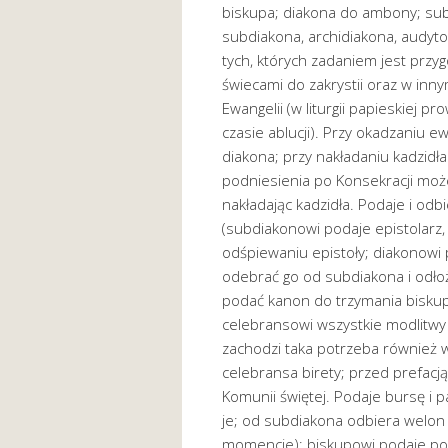
biskupa; diakona do ambony; sub
subdiakona, archidiakona, audyto
tych, których zadaniem jest przyg
świecami do zakrystii oraz w in
Ewangelii (w liturgii papieskiej 
czasie ablucji). Przy okadzaniu e
diakona; przy nakładaniu kadzidła
podniesienia po Konsekracji moż
nakładając kadzidła. Podaje i odbi
(subdiakonowi podaje epistolarz, 
odśpiewaniu epistoły; diakonowi 
odebrać go od subdiakona i odło
podać kanon do trzymania bisku
celebransowi wszystkie modlitwy
zachodzi taka potrzeba również w
celebransa birety; przed prefacją
Komunii świętej. Podaje bursę i p
je; od subdiakona odbiera welon
momencie); biskupowi podaje pod