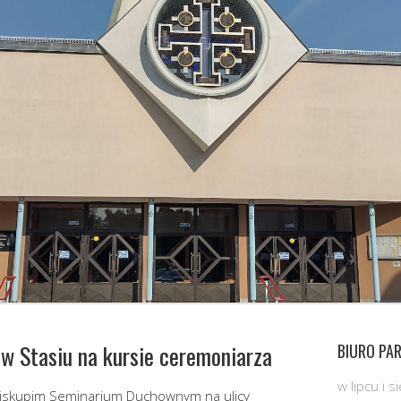
w Stasiu na kursie ceremoniarza
BIURO PAR
w lipcu i 
ybiskupim Seminarium Duchownym na ulicy