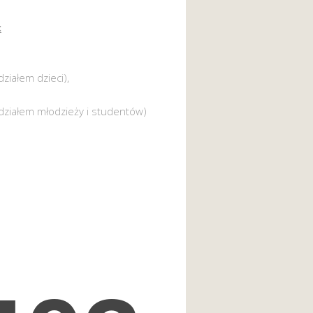
:
działem dzieci),
działem młodzieży i studentów)