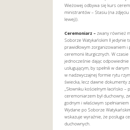
Wieżowej odbywa się kurs ceremo
ministrantów – Stasiu (na zdjęci
lewej)).
Ceremoniarz
–
zwany również m
Soborze Watykańskim II jedynie t
prawidłowym zorganizowaniem i pr
ceremonii liturgicznych. W czasie 
jednocześnie dając odpowiednie 
usługującym, by spełnili w dany
w nadzwyczajnej formie rytu rzy
świecka, lecz dawne dokumenty z
„Słowniku kościelnym łacińsko – 
ceremoniarzem był duchowny, zw
godnym i właściwym spełnianiem u
Wydane po Soborze Watykańskim
wskazuje wyraźnie, że posługa c
duchownych.