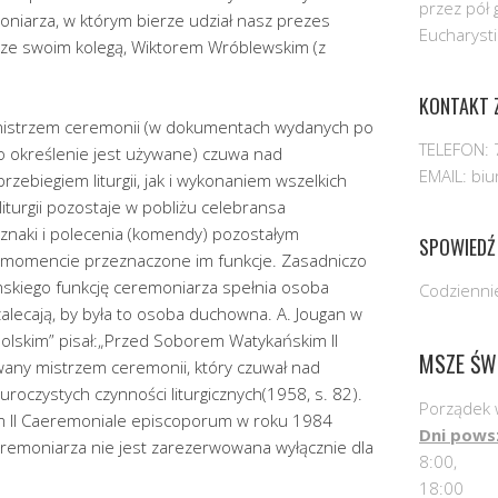
przez pół 
niarza, w którym bierze udział nasz prezes
Eucharysti
u ze swoim kolegą, Wiktorem Wróblewskim (z
KONTAKT Z
istrzem ceremonii (w dokumentach wydanych po
TELEFON: 
o określenie jest używane) czuwa nad
EMAIL: bi
zebiegiem liturgii, jak i wykonaniem wszelkich
liturgii pozostaje w pobliżu celebransa
znaki i polecenia (komendy) pozostałym
SPOWIEDŹ
m momencie przeznaczone im funkcje. Zasadniczo
mskiego funkcję ceremoniarza spełnia osoba
Codziennie
alecają, by była to osoba duchowna. A. Jougan w
polskim” pisał:„Przed Soborem Watykańskim II
MSZE ŚW
any mistrzem ceremonii, który czuwał nad
roczystych czynności liturgicznych(1958, s. 82).
Porządek 
 II Caeremoniale episcoporum w roku 1984
Dni pows
eremoniarza nie jest zarezerwowana wyłącznie dla
8:00,
18:00