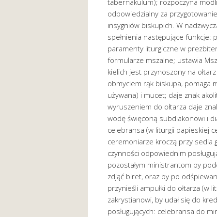
tabernakulum); rozpoczyna modlitw
odpowiedzialny za przygotowanie, 
insygniów biskupich. W nadzwycz
spełnienia następujące funkcje: 
paramenty liturgiczne w prezbit
formularze mszalne; ustawia Mszał
kielich jest przynoszony na ołtarz
obmyciem rąk biskupa, pomaga mu
używana) i mucet; daje znak akolit
wyruszeniem do ołtarza daje znak 
wodę święconą subdiakonowi i dia
celebransa (w liturgii papieskiej 
ceremoniarze kroczą przy sedia g
czynności odpowiednim posługują
pozostałym ministrantom by podesz
zdjąć biret, oraz by po odśpiewan
przynieśli ampułki do ołtarza (w l
zakrystianowi, by udał się do kr
posługujących: celebransa do min