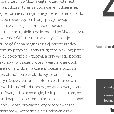
ę przed i po Mszy świętej w zakrystii; jest
a podczas liturgii za podawanie i odbieranie,
ajnej formie rytu rzymskiego ceremoniarz ma do
przed rozpoczęciem liturgii przygotowuje
erium; wyszukuje i zaznacza odpowiednie
 na ołtarzu; kielich na kredencji (w Mszy z asystą
 w czasie Offertorium); w zakrystii kieruje
 zdjąć Cappa magna (dzisiaj bardzo rzadko
om, by przynieśli szaty liturgiczne biskupa; przed
by pokłonić się krzyżowi, a przy wyjściu podaje
konowi; w czasie procesji wejścia idzie obok
ceremoniarz idzie na czele procesji, a pozostali
estatoria). Daje znaki do wykonania danej
cym (zazwyczaj przez skłon): celebransowi i
li lub usiedli; diakonowi, by wziął ewangeliarz i
iu Ewangelii ucałował rękę biskupa; akolitom, by
iturgii papieskiej ceremoniarz daje znak biskupowi
edencji). Może prowadzić, czy przeprowadzać
Nu
istrantów; kaznodzieję do ucałowania ręki