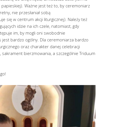
ii papieskiej). Ważne jest też to, by ceremoniarz
retny, nie przesłaniał sobą
e się w centrum akcji liturgicznej). Należy też
ujących idzie na ich czele, natomiast, gdy
tępuje im, by mogli oni swobodnie
ys jest bardzo ogólny. Dla ceremoniarza bardzo
urgicznego oraz charakter danej celebracji
wa, sakrament bierzmowania, a szczególnie Triduum
go!