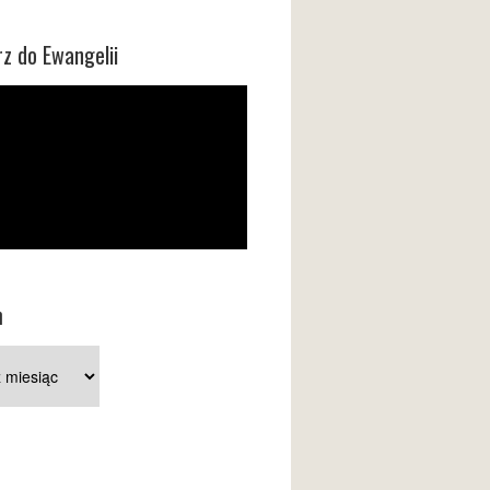
z do Ewangelii
m