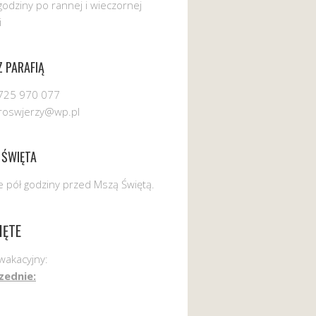
godziny po rannej i wieczornej
i
 PARAFIĄ
725 970 077
uroswjerzy@wp.pl
 ŚWIĘTA
 pół godziny przed Mszą Świętą.
IĘTE
wakacyjny:
zednie: