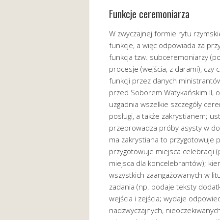
Funkcje ceremoniarza
W zwyczajnej formie rytu rzymsk
funkcje, a więc odpowiada za przyg
funkcja tzw. subceremoniarzy (
procesje (wejścia, z darami), cz
funkcji przez danych ministrant
przed Soborem Watykańskim II, o 
uzgadnia wszelkie szczegóły cer
posługi, a także zakrystianem; ust
przeprowadza próby asysty w dog
ma zakrystiana to przygotowuje par
przygotowuje miejsca celebracji (
miejsca dla koncelebrantów); kie
wszystkich zaangażowanych w litu
zadania (np. podaje teksty dodat
wejścia i zejścia; wydaje odpowi
nadzwyczajnych, nieoczekiwanych (