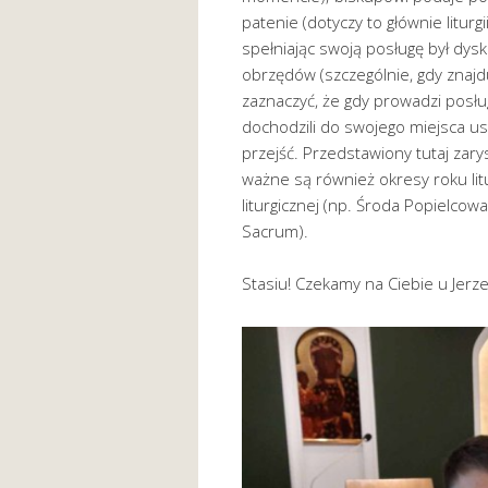
patenie (dotyczy to głównie liturg
spełniając swoją posługę był dysk
obrzędów (szczególnie, gdy znajduj
zaznaczyć, że gdy prowadzi posług
dochodzili do swojego miejsca us
przejść. Przedstawiony tutaj zar
ważne są również okresy roku lit
liturgicznej (np. Środa Popielco
Sacrum).
Stasiu! Czekamy na Ciebie u Jerze