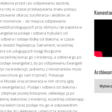
diakona przed i po odśpiewaniu epistoły;
ra roty w czasie przekazywania znaku pokoju;
Komentar
otowanie ołtarza; turyferarza i akolitów ze
nym momencie – do miejsca odśpiewania
prowadził posługujących przy obmyciu rąk papieża w
wangeliarza podaje i odbiera trybularz od
 odbiera i oddaje łódkę od diakona; w czasie
e okadzić Najświętszy Sakrament, wcześniej
era od usługujących księgi liturgiczne
wcześniej biorąc go z kredencji, a odbierał go po
podaje ewangeliarz, by po odśpiewaniu Ewangelii
żyć na kredencji); jednemu z ministrantów może
Archiwu
powi (może go sam trzymać). Pokazuje
 w Mszale oraz przewraca w nim strony (gdy
Archiwum
 ewangeliarzu). Podaje i odbiera od diakona i
 zdejmuje piuskę biskupowi, zakładając ją po
atenę diakonowi z kredencji, wcześniej odsłaniając
 na kielich (oraz podaje mu go w odpowiednim
uszkę do uklęknięcia; umieszcza asterysk na