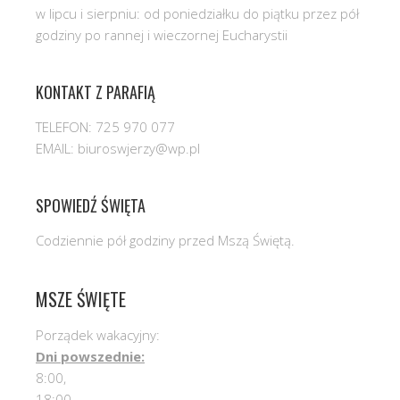
w lipcu i sierpniu: od poniedziałku do piątku przez pół
godziny po rannej i wieczornej Eucharystii
KONTAKT Z PARAFIĄ
TELEFON: 725 970 077
EMAIL: biuroswjerzy@wp.pl
SPOWIEDŹ ŚWIĘTA
Codziennie pół godziny przed Mszą Świętą.
MSZE ŚWIĘTE
Porządek wakacyjny:
Dni powszednie:
8:00,
18:00