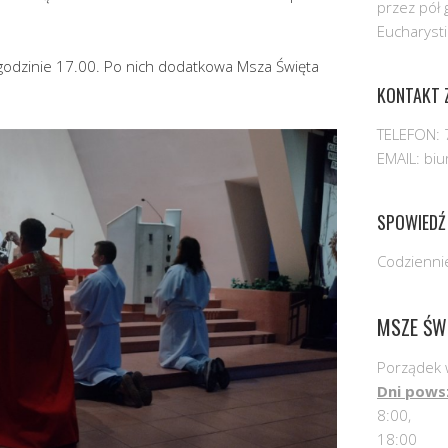
przez pół 
Eucharysti
godzinie 17.00. Po nich dodatkowa Msza Święta
KONTAKT Z
TELEFON: 
EMAIL: bi
SPOWIEDŹ
Codziennie
MSZE ŚW
Porządek 
Dni pows
8:00,
18:00