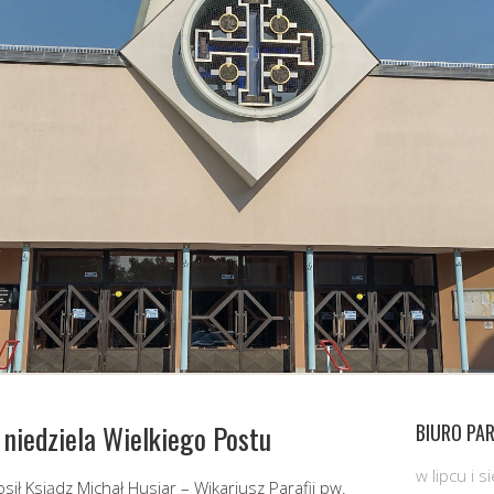
 niedziela Wielkiego Postu
BIURO PAR
w lipcu i 
sił Ksiądz Michał Husiar – Wikariusz Parafii pw.