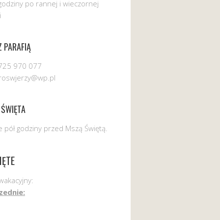
godziny po rannej i wieczornej
i
 PARAFIĄ
725 970 077
uroswjerzy@wp.pl
 ŚWIĘTA
 pół godziny przed Mszą Świętą.
IĘTE
wakacyjny:
zednie: