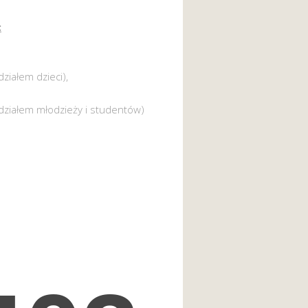
:
działem dzieci),
działem młodzieży i studentów)