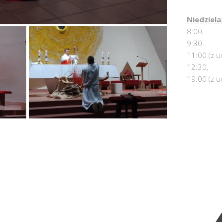
Niedziela
8:00,
9:30,
11:00 (z u
12:30,
19:00 (z u