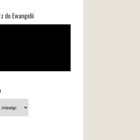
z do Ewangelii
m