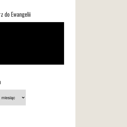
z do Ewangelii
m