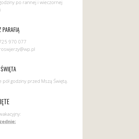
godziny po rannej i wieczornej
i
 PARAFIĄ
725 970 077
uroswjerzy@wp.pl
 ŚWIĘTA
 pół godziny przed Mszą Świętą.
IĘTE
wakacyjny:
zednie: