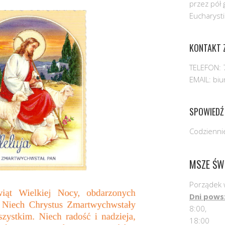
przez pół 
Eucharysti
KONTAKT Z
TELEFON: 
EMAIL: bi
SPOWIEDŹ
Codziennie
MSZE ŚW
Porządek 
Dni pows
8:00,
18:00