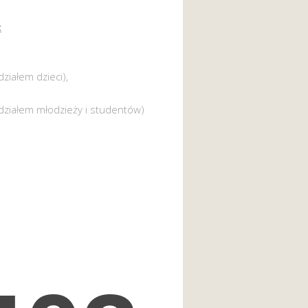
:
działem dzieci),
działem młodzieży i studentów)