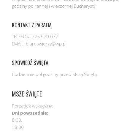
godziny po rannej i wieczornej Eucharystii
KONTAKT Z PARAFIĄ
TELEFON: 725 970 077
EMAIL: biuroswjerzy@wp.pl
SPOWIEDŹ ŚWIĘTA
Codziennie pół godziny przed Mszą Świętą.
MSZE ŚWIĘTE
Porządek wakacyjny:
Dni powszednie:
8:00,
18:00