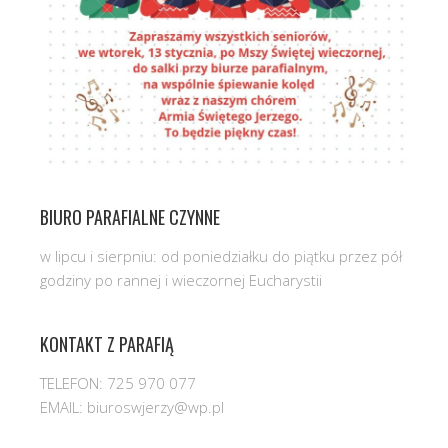
BIURO PARAFIALNE CZYNNE
w lipcu i sierpniu: od poniedziałku do piątku przez pół
godziny po rannej i wieczornej Eucharystii
KONTAKT Z PARAFIĄ
TELEFON: 725 970 077
EMAIL: biuroswjerzy@wp.pl