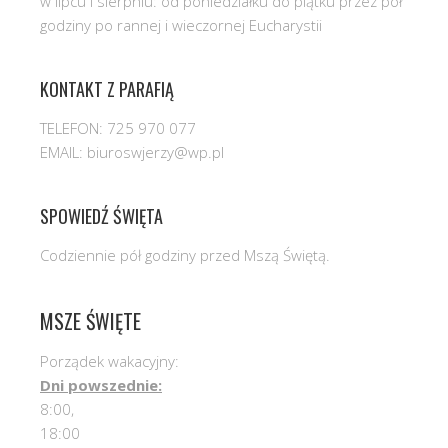
w lipcu i sierpniu: od poniedziałku do piątku przez pół
godziny po rannej i wieczornej Eucharystii
KONTAKT Z PARAFIĄ
TELEFON: 725 970 077
EMAIL: biuroswjerzy@wp.pl
SPOWIEDŹ ŚWIĘTA
Codziennie pół godziny przed Mszą Świętą.
MSZE ŚWIĘTE
Porządek wakacyjny:
Dni powszednie:
8:00,
18:00