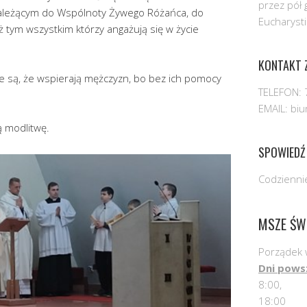
przez pół 
ależącym do Wspólnoty Żywego Różańca, do
Eucharysti
ż tym wszystkim którzy angażują się w życie
KONTAKT Z
e są, że wspierają mężczyzn, bo bez ich pomocy
TELEFON: 
EMAIL: bi
 modlitwę.
SPOWIEDŹ
Codziennie
MSZE ŚW
Porządek 
Dni pows
8:00,
18:00