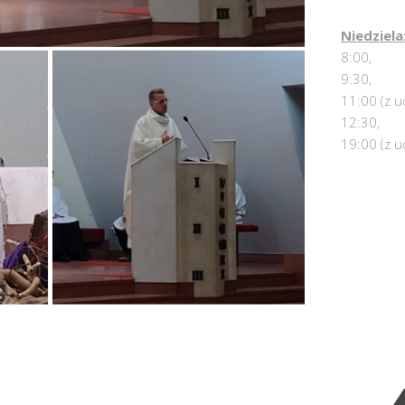
Niedziela
8:00,
9:30,
11:00 (z u
12:30,
19:00 (z u