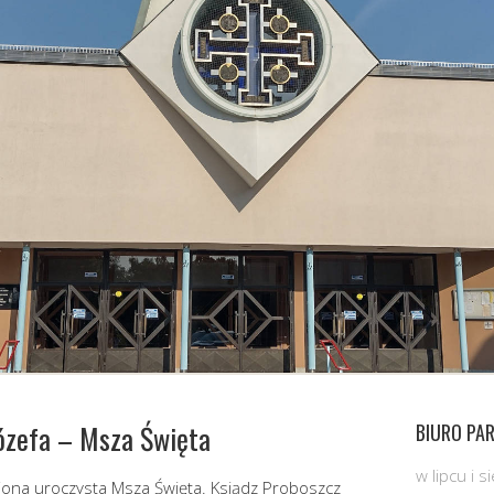
ózefa – Msza Święta
BIURO PAR
w lipcu i 
iona uroczysta Msza Święta. Ksiądz Proboszcz