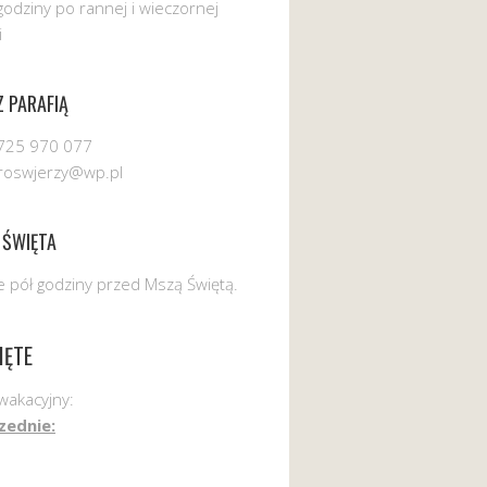
godziny po rannej i wieczornej
i
 PARAFIĄ
725 970 077
uroswjerzy@wp.pl
 ŚWIĘTA
 pół godziny przed Mszą Świętą.
IĘTE
wakacyjny:
zednie: