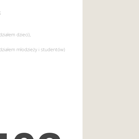
:
działem dzieci),
działem młodzieży i studentów)