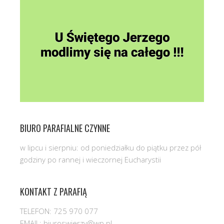
BIURO PARAFIALNE CZYNNE
w lipcu i sierpniu: od poniedziałku do piątku przez pół
godziny po rannej i wieczornej Eucharystii
KONTAKT Z PARAFIĄ
TELEFON: 725 970 077
EMAIL: biuroswjerzy@wp.pl