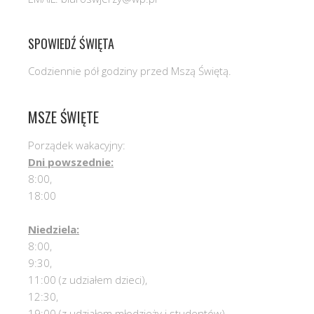
SPOWIEDŹ ŚWIĘTA
Codziennie pół godziny przed Mszą Świętą.
MSZE ŚWIĘTE
Porządek wakacyjny:
Dni powszednie:
8:00,
18:00
Niedziela:
8:00,
9:30,
11:00 (z udziałem dzieci),
12:30,
19:00 (z udziałem młodzieży i studentów)