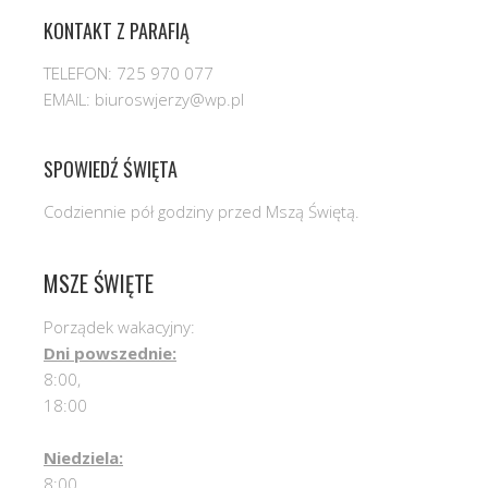
KONTAKT Z PARAFIĄ
TELEFON: 725 970 077
EMAIL: biuroswjerzy@wp.pl
SPOWIEDŹ ŚWIĘTA
Codziennie pół godziny przed Mszą Świętą.
MSZE ŚWIĘTE
Porządek wakacyjny:
Dni powszednie:
8:00,
18:00
Niedziela:
8:00,