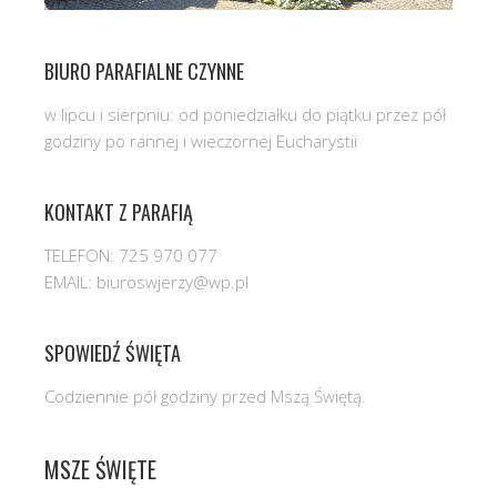
BIURO PARAFIALNE CZYNNE
w lipcu i sierpniu: od poniedziałku do piątku przez pół
godziny po rannej i wieczornej Eucharystii
KONTAKT Z PARAFIĄ
TELEFON: 725 970 077
EMAIL: biuroswjerzy@wp.pl
SPOWIEDŹ ŚWIĘTA
Codziennie pół godziny przed Mszą Świętą.
MSZE ŚWIĘTE