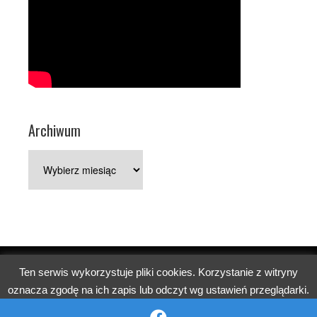
Archiwum
Archiwum
Ten serwis wykorzystuje pliki cookies. Korzystanie z witryny
Copyright © 2026 Parafia pw. św. Jerzego w Poznaniu.
oznacza zgodę na ich zapis lub odczyt wg ustawień przeglądarki.
Church
WordPress Theme by themehall.com
OK
Reject
Więcej informacji