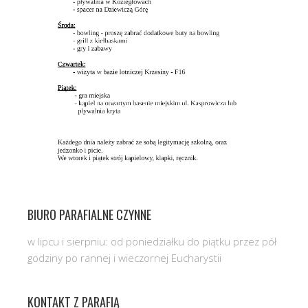
BIURO PARAFIALNE CZYNNE
w lipcu i sierpniu: od poniedziałku do piątku przez pół
godziny po rannej i wieczornej Eucharystii
KONTAKT Z PARAFIĄ