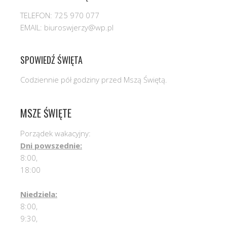
TELEFON: 725 970 077
EMAIL: biuroswjerzy@wp.pl
SPOWIEDŹ ŚWIĘTA
Codziennie pół godziny przed Mszą Świętą.
MSZE ŚWIĘTE
Porządek wakacyjny:
Dni powszednie:
8:00,
18:00
Niedziela:
8:00,
9:30,