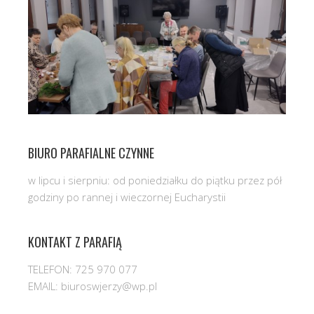
BIURO PARAFIALNE CZYNNE
w lipcu i sierpniu: od poniedziałku do piątku przez pół
godziny po rannej i wieczornej Eucharystii
KONTAKT Z PARAFIĄ
TELEFON: 725 970 077
EMAIL: biuroswjerzy@wp.pl