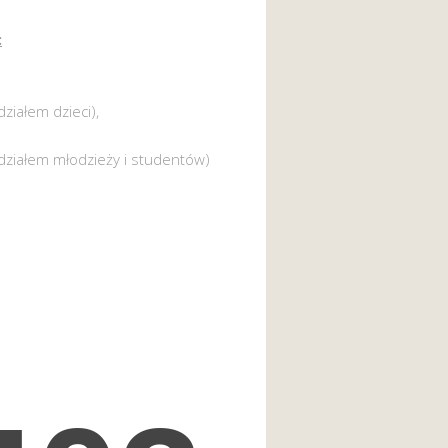
:
działem dzieci),
działem młodzieży i studentów)