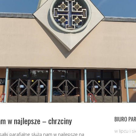
nam w najlepsze – chrzciny
BIURO PAR
w lipcu i 
lki parafialne służą nam w najlepsze na