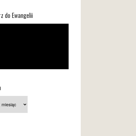
z do Ewangelii
m