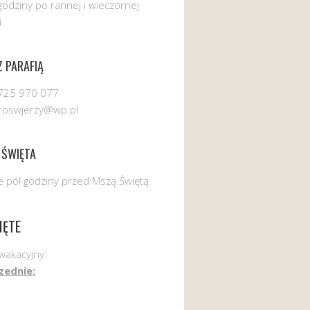
godziny po rannej i wieczornej
i
 PARAFIĄ
725 970 077
uroswjerzy@wp.pl
 ŚWIĘTA
 pół godziny przed Mszą Świętą.
IĘTE
wakacyjny:
zednie: