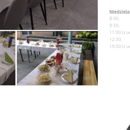
Niedziela
8:00,
9:30,
11:00 (z u
12:30,
19:00 (z u