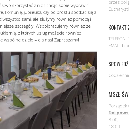
przez pół 
ństwo skorzystać z nich chcąc sobie wyprawić
Eucharysti
, komunię, jubileusz, czy po prostu spotkać się z
ć wszystko sami, ale służymy również pomocą i
niejsze szczegóły. Współpracujemy również ze
KONTAKT Z
ukiernią, z których usług możecie również
TELEFON: 
ze wspólne dzieło – dla nas! Zapraszamy!
EMAIL: bi
SPOWIEDŹ
Codziennie
MSZE ŚW
Porządek 
Dni pows
8:00,
18:00