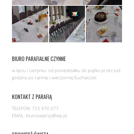
BIURO PARAFIALNE CZYNNE
w lipcu i sierpniu: od poniedziałku do piątku przez pół
godziny po rannej i wieczornej Eucharystii
KONTAKT Z PARAFIĄ
TELEFON: 725 970 077
EMAIL: biuroswjerzy@wp.pl