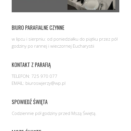
BIURO PARAFIALNE CZYNNE
w lipcu i sierpniu: od poniedziałku do piątku przez pół
godziny po rannej i wieczornej Eucharystii
KONTAKT Z PARAFIĄ
TELEFON: 725 970 077
EMAIL: biuroswjerzy@wp.pl
SPOWIEDŹ ŚWIĘTA
Codziennie pół godziny przed Mszą Świętą.