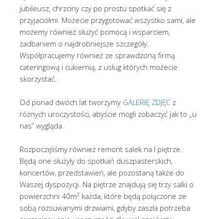
jubileusz, chrzciny czy po prostu spotkać się z
przyjaciółmi. Możecie przygotować wszystko sami, ale
możemy również służyć pomocą i wsparciem,
zadbaniem o najdrobniejsze szczegóły.
Współpracujemy również ze sprawdzoną firmą
cateringową i cukiernią, z usług których możecie
skorzystać.
Od ponad dwóch lat tworzymy
GALERIĘ ZDJĘĆ
z
różnych uroczystości, abyście mogli zobaczyć jak to „u
nas” wygląda.
Rozpoczęliśmy również remont salek na I piętrze.
Będą one służyły do spotkań duszpasterskich,
koncertów, przedstawień, ale pozostaną także do
Waszej dyspozycji. Na piętrze znajdują się trzy salki o
2
powierzchni 40m
każda, które będą połączone ze
sobą rozsuwanymi drzwiami, gdyby zaszła potrzeba