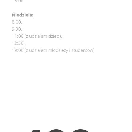
18:00
Niedziela:
8:00,
9:30,
11:00 (z udziałem dzieci),
12:30,
19:00 (z udziałem młodzieży i studentów)