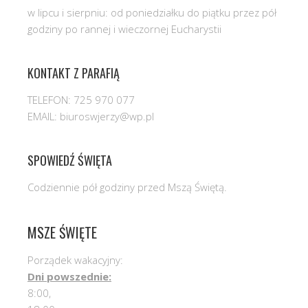
w lipcu i sierpniu: od poniedziałku do piątku przez pół
godziny po rannej i wieczornej Eucharystii
KONTAKT Z PARAFIĄ
TELEFON: 725 970 077
EMAIL: biuroswjerzy@wp.pl
SPOWIEDŹ ŚWIĘTA
Codziennie pół godziny przed Mszą Świętą.
MSZE ŚWIĘTE
Porządek wakacyjny:
Dni powszednie:
8:00,