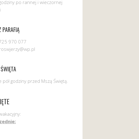
godziny po rannej i wieczornej
i
 PARAFIĄ
725 970 077
uroswjerzy@wp.pl
 ŚWIĘTA
 pół godziny przed Mszą Świętą.
IĘTE
wakacyjny:
zednie: