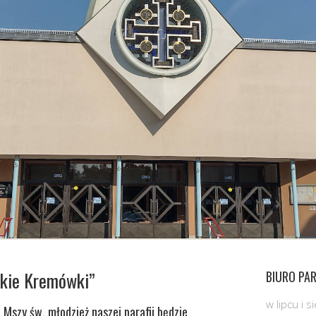
kie Kremówki”
BIURO PAR
w lipcu i 
j Mszy św. młodzież naszej parafii będzie