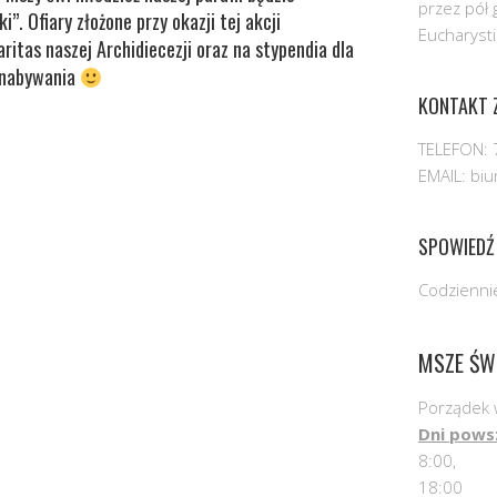
przez pół 
. Ofiary złożone przy okazji tej akcji
Eucharysti
itas naszej Archidiecezji oraz na stypendia dla
 nabywania
KONTAKT Z
TELEFON: 
EMAIL: bi
SPOWIEDŹ
Codziennie
MSZE ŚW
Porządek 
Dni pows
8:00,
18:00