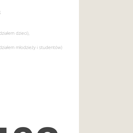
:
działem dzieci),
działem młodzieży i studentów)