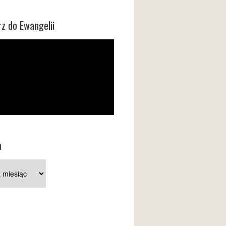
z do Ewangelii
m