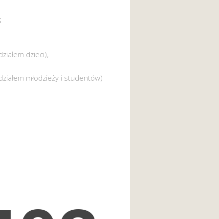
:
działem dzieci),
działem młodzieży i studentów)