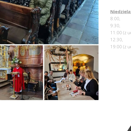
Niedziela
8:00,
9:30,
11:00 (z u
12:30,
19:00 (z u