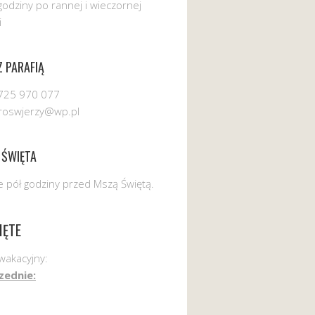
godziny po rannej i wieczornej
i
 PARAFIĄ
725 970 077
uroswjerzy@wp.pl
 ŚWIĘTA
 pół godziny przed Mszą Świętą.
IĘTE
wakacyjny:
zednie: