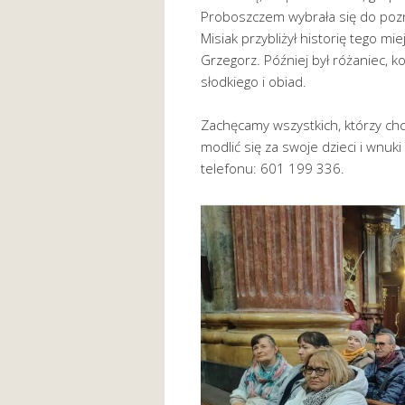
Proboszczem wybrała się do pozn
Misiak przybliżył historię tego m
Grzegorz. Później był różaniec, 
słodkiego i obiad.
Zachęcamy wszystkich, którzy chci
modlić się za swoje dzieci i wnu
telefonu: 601 199 336.