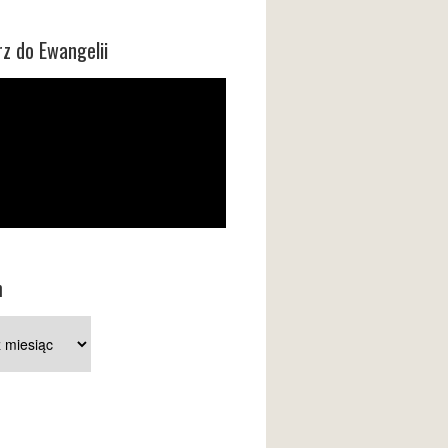
z do Ewangelii
m