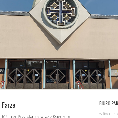
 Farze
BIURO PAR
w lipcu i 
 Różaniec Przytulaniec wraz z Księdzem