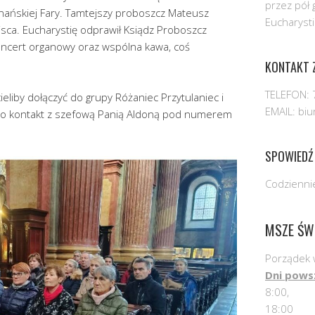
przez pół 
ańskiej Fary. Tamtejszy proboszcz Mateusz
Eucharysti
iejsca. Eucharystię odprawił Ksiądz Proboszcz
koncert organowy oraz wspólna kawa, coś
KONTAKT Z
TELEFON: 
eliby dołączyć do grupy Różaniec Przytulaniec i
EMAIL: bi
ki o kontakt z szefową Panią Aldoną pod numerem
SPOWIEDŹ
Codziennie
MSZE ŚW
Porządek 
Dni pows
8:00,
18:00