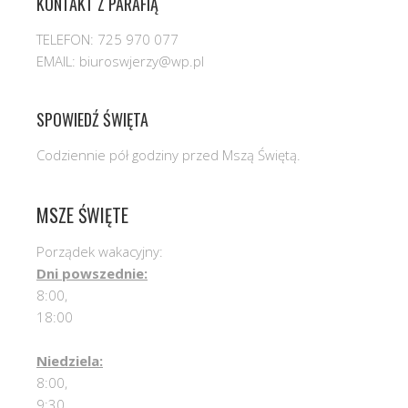
KONTAKT Z PARAFIĄ
TELEFON: 725 970 077
EMAIL: biuroswjerzy@wp.pl
SPOWIEDŹ ŚWIĘTA
Codziennie pół godziny przed Mszą Świętą.
MSZE ŚWIĘTE
Porządek wakacyjny:
Dni powszednie:
8:00,
18:00
Niedziela:
8:00,
9:30,