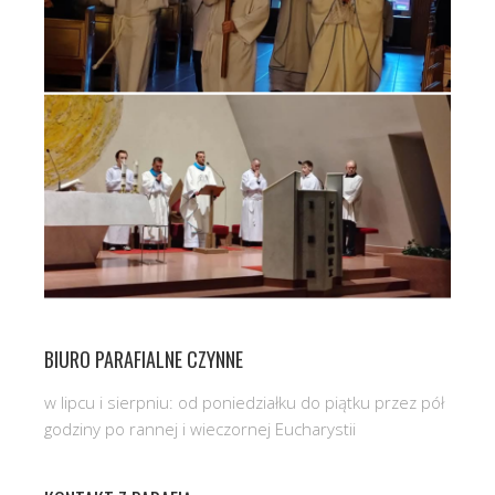
BIURO PARAFIALNE CZYNNE
w lipcu i sierpniu: od poniedziałku do piątku przez pół
godziny po rannej i wieczornej Eucharystii