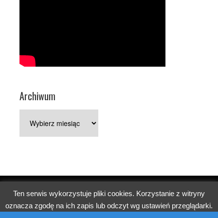
Archiwum
Archiwum
Ten serwis wykorzystuje pliki cookies. Korzystanie z witryny
Copyright © 2026 Parafia pw. św. Jerzego w Poznaniu.
oznacza zgodę na ich zapis lub odczyt wg ustawień przeglądarki.
Church
WordPress Theme by themehall.com