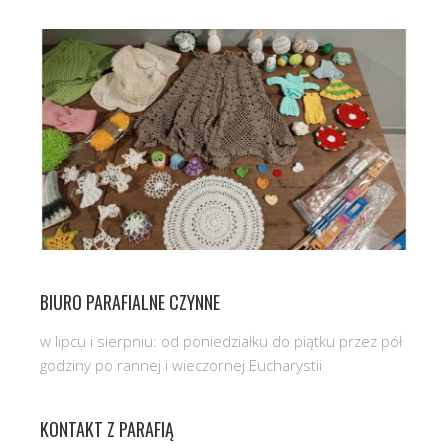
BIURO PARAFIALNE CZYNNE
w lipcu i sierpniu: od poniedziałku do piątku przez pół
godziny po rannej i wieczornej Eucharystii
KONTAKT Z PARAFIĄ