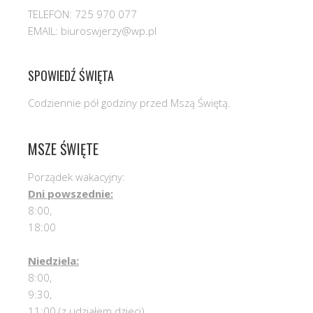
TELEFON: 725 970 077
EMAIL: biuroswjerzy@wp.pl
SPOWIEDŹ ŚWIĘTA
Codziennie pół godziny przed Mszą Świętą.
MSZE ŚWIĘTE
Porządek wakacyjny:
Dni powszednie:
8:00,
18:00
Niedziela:
8:00,
9:30,
11:00 (z udziałem dzieci),