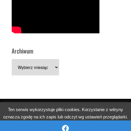
Archiwum
Archiwum
Ten serwis wykorzystuje pliki cookies. Korzystanie z witryny
Copyright © 2026 Parafia pw. św. Jerzego w Poznaniu.
oznacza zgodę na ich zapis lub odczyt wg ustawień przeglądarki.
Church
WordPress Theme by themehall.com
OK
Reject
Więcej informacji