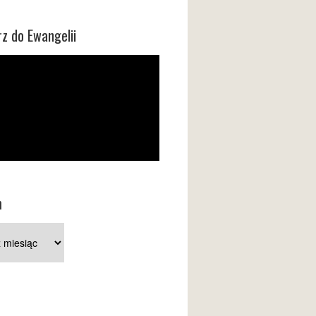
z do Ewangelii
m