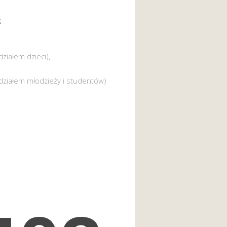
:
działem dzieci),
działem młodzieży i studentów)