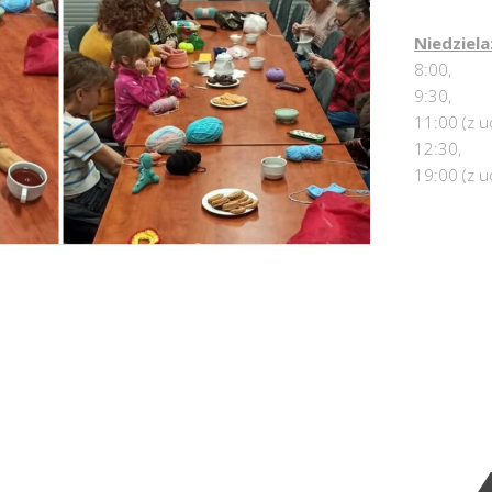
Niedziela
8:00,
9:30,
11:00 (z u
12:30,
19:00 (z u