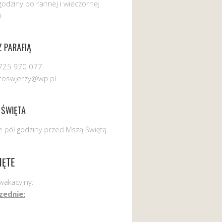
godziny po rannej i wieczornej
i
 PARAFIĄ
725 970 077
uroswjerzy@wp.pl
 ŚWIĘTA
 pół godziny przed Mszą Świętą.
IĘTE
wakacyjny:
zednie: