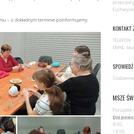
przez pół 
Eucharysti
niu – o dokładnym terminie poinformujemy.
KONTAKT Z
TELEFON: 
EMAIL: bi
SPOWIEDŹ
Codziennie
MSZE ŚW
Porządek 
Dni pows
8:00,
18:00