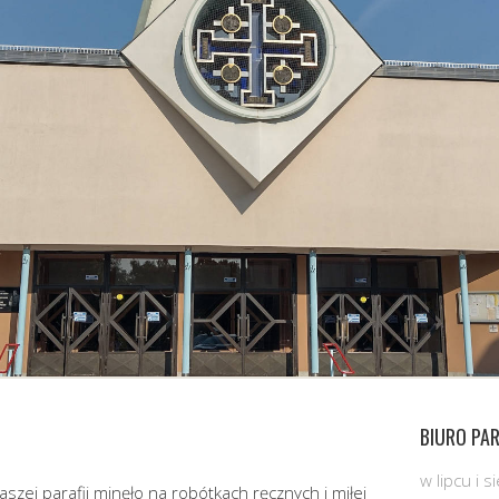
BIURO PAR
w lipcu i 
szej parafii minęło na robótkach ręcznych i miłej