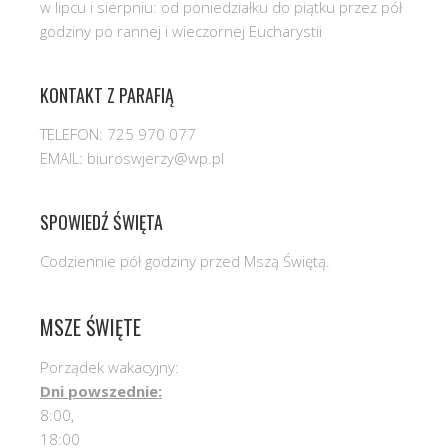
w lipcu i sierpniu: od poniedziałku do piątku przez pół
godziny po rannej i wieczornej Eucharystii
KONTAKT Z PARAFIĄ
TELEFON: 725 970 077
EMAIL: biuroswjerzy@wp.pl
SPOWIEDŹ ŚWIĘTA
Codziennie pół godziny przed Mszą Świętą.
MSZE ŚWIĘTE
Porządek wakacyjny:
Dni powszednie:
8:00,
18:00