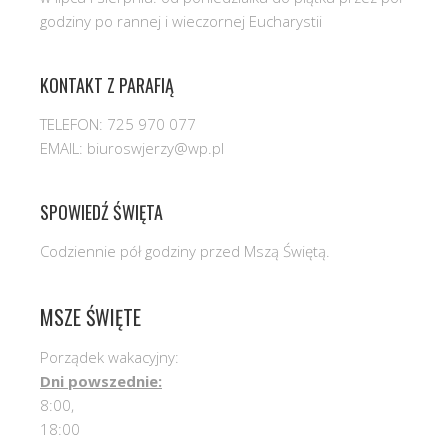
godziny po rannej i wieczornej Eucharystii
KONTAKT Z PARAFIĄ
TELEFON: 725 970 077
EMAIL: biuroswjerzy@wp.pl
SPOWIEDŹ ŚWIĘTA
Codziennie pół godziny przed Mszą Świętą.
MSZE ŚWIĘTE
Porządek wakacyjny:
Dni powszednie:
8:00,
18:00