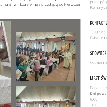
przez pół 
komunijnym, które 9 maja przystąpią do Pierwszej
Eucharysti
KONTAKT Z
TELEFON: 
EMAIL: bi
SPOWIEDŹ
Codziennie
MSZE ŚW
Porządek 
Dni pows
8:00,
18:00