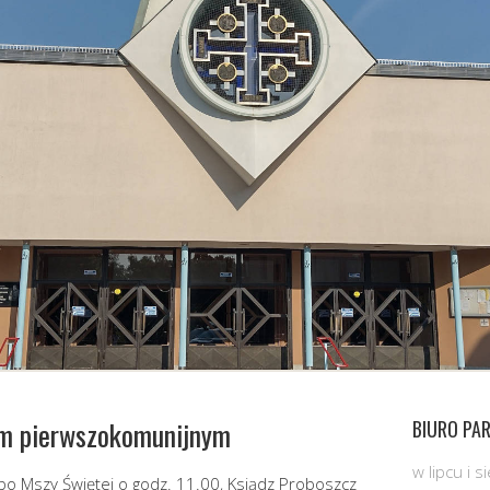
om pierwszokomunijnym
BIURO PAR
w lipcu i 
 po Mszy Świętej o godz. 11.00, Ksiądz Proboszcz