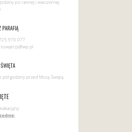
godziny po rannej i wieczornej
i
 PARAFIĄ
725 970 077
uroswjerzy@wp.pl
 ŚWIĘTA
 pół godziny przed Mszą Świętą.
IĘTE
wakacyjny:
zednie: