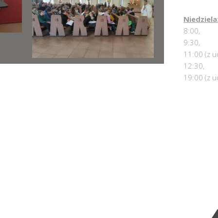
Niedziela
8:00,
9:30,
11:00 (z u
12:30,
19:00 (z u