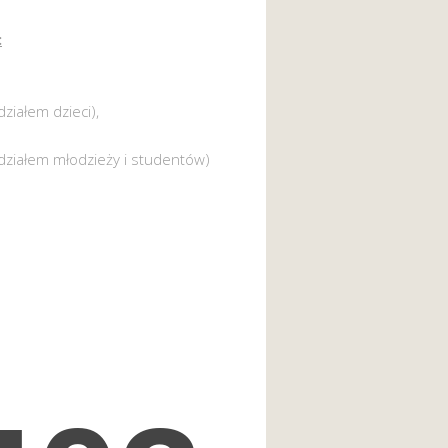
:
działem dzieci),
działem młodzieży i studentów)