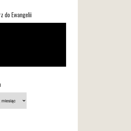
z do Ewangelii
m