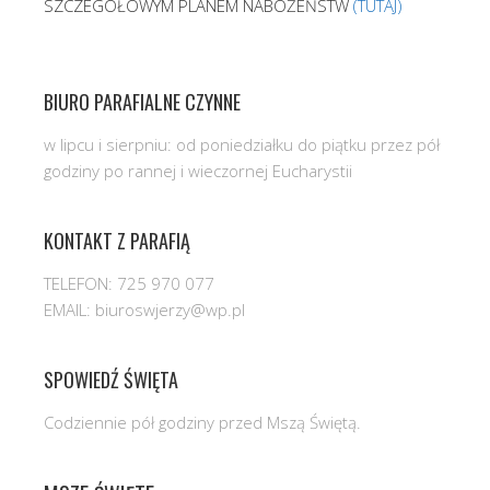
SZCZEGÓŁOWYM PLANEM NABOŻEŃSTW
(TUTAJ)
BIURO PARAFIALNE CZYNNE
w lipcu i sierpniu: od poniedziałku do piątku przez pół
godziny po rannej i wieczornej Eucharystii
KONTAKT Z PARAFIĄ
TELEFON: 725 970 077
EMAIL: biuroswjerzy@wp.pl
SPOWIEDŹ ŚWIĘTA
Codziennie pół godziny przed Mszą Świętą.