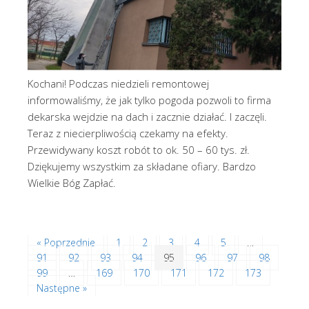
Kochani! Podczas niedzieli remontowej
informowaliśmy, że jak tylko pogoda pozwoli to firma
dekarska wejdzie na dach i zacznie działać. I zaczęli.
Teraz z niecierpliwością czekamy na efekty.
Przewidywany koszt robót to ok. 50 – 60 tys. zł.
Dziękujemy wszystkim za składane ofiary. Bardzo
Wielkie Bóg Zapłać.
« Poprzednie
1
2
3
4
5
…
91
92
93
94
95
96
97
98
99
…
169
170
171
172
173
Następne »