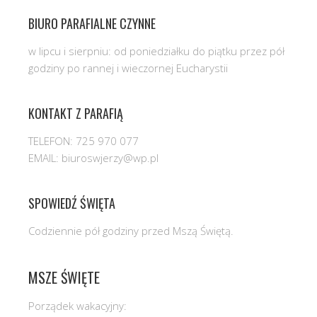
BIURO PARAFIALNE CZYNNE
w lipcu i sierpniu: od poniedziałku do piątku przez pół
godziny po rannej i wieczornej Eucharystii
KONTAKT Z PARAFIĄ
TELEFON: 725 970 077
EMAIL: biuroswjerzy@wp.pl
SPOWIEDŹ ŚWIĘTA
Codziennie pół godziny przed Mszą Świętą.
MSZE ŚWIĘTE
Porządek wakacyjny: