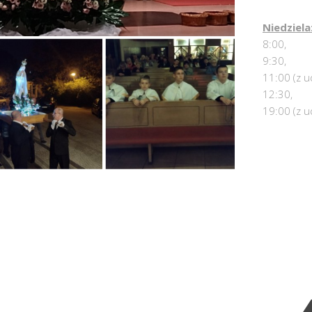
Niedziela
8:00,
9:30,
11:00 (z u
12:30,
19:00 (z u