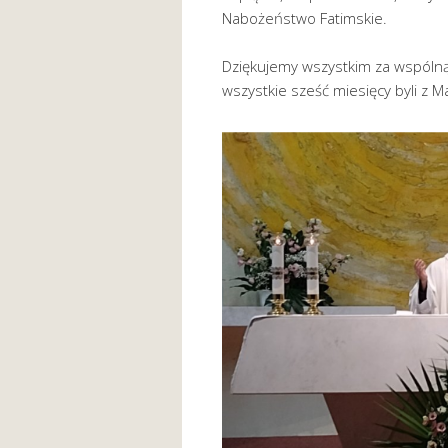
Nabożeństwo Fatimskie.
Dziękujemy wszystkim za wspólną
wszystkie sześć miesięcy byli z M