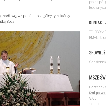
przez pół 
Eucharysti
 modlitwę, w sposób szczególny tym, którzy
atką Bożą.
KONTAKT Z
TELEFON: 
EMAIL: bi
SPOWIEDŹ
Codziennie
MSZE ŚW
Porządek 
Dni pows
8:00,
18:00