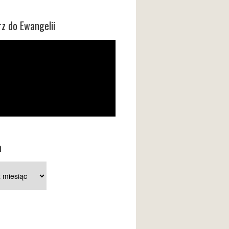
z do Ewangelii
m