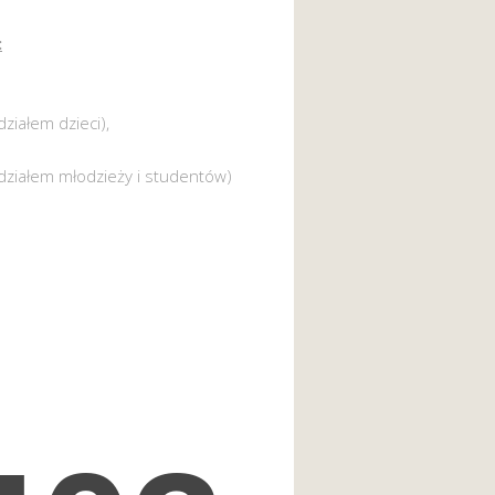
:
działem dzieci),
działem młodzieży i studentów)