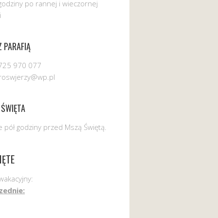
godziny po rannej i wieczornej
i
 PARAFIĄ
725 970 077
uroswjerzy@wp.pl
 ŚWIĘTA
 pół godziny przed Mszą Świętą.
IĘTE
wakacyjny:
zednie: