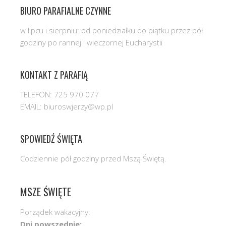
BIURO PARAFIALNE CZYNNE
w lipcu i sierpniu: od poniedziałku do piątku przez pół
godziny po rannej i wieczornej Eucharystii
KONTAKT Z PARAFIĄ
TELEFON: 725 970 077
EMAIL: biuroswjerzy@wp.pl
SPOWIEDŹ ŚWIĘTA
Codziennie pół godziny przed Mszą Świętą.
MSZE ŚWIĘTE
Porządek wakacyjny:
Dni powszednie: