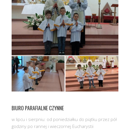
BIURO PARAFIALNE CZYNNE
w lipcu i sierpniu: od poniedziałku do piątku przez pół
godziny po rannej i wieczornej Eucharystii