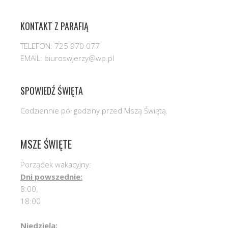
KONTAKT Z PARAFIĄ
TELEFON: 725 970 077
EMAIL: biuroswjerzy@wp.pl
SPOWIEDŹ ŚWIĘTA
Codziennie pół godziny przed Mszą Świętą.
MSZE ŚWIĘTE
Porządek wakacyjny:
Dni powszednie:
8:00,
18:00
Niedziela: