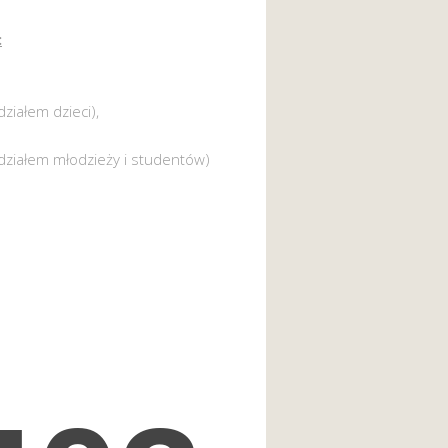
:
działem dzieci),
działem młodzieży i studentów)