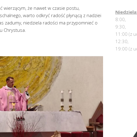
ć wierzącym, że nawet w czasie postu,
Niedziela
chalnego, warto odkryć radość płynącą z nadziei
8:00,
zas zadumy, niedziela radości ma przypomnieć o
9:30,
 Chrystusa.
11:00 (z u
12:30,
19:00 (z u