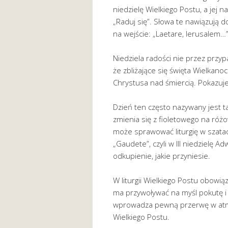
niedzielę Wielkiego Postu, a jej n
„Raduj się”. Słowa te nawiązują 
na wejście: „Laetare, Ierusalem…”
Niedziela radości nie przez prz
że zbliżające się święta Wielkano
Chrystusa nad śmiercią. Pokazuje
Dzień ten często nazywany jest ta
zmienia się z fioletowego na róż
może sprawować liturgię w szatac
„Gaudete”, czyli w III niedzielę A
odkupienie, jakie przyniesie.
W liturgii Wielkiego Postu obowiąz
ma przywoływać na myśl pokutę i 
wprowadza pewną przerwę w atmos
Wielkiego Postu.