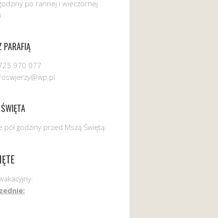
godziny po rannej i wieczornej
i
 PARAFIĄ
725 970 077
uroswjerzy@wp.pl
 ŚWIĘTA
 pół godziny przed Mszą Świętą.
IĘTE
wakacyjny:
zednie: