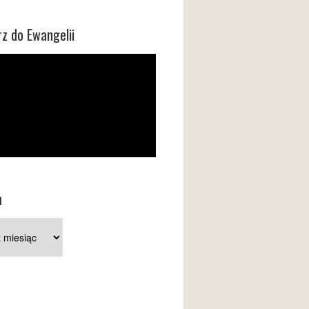
z do Ewangelii
m