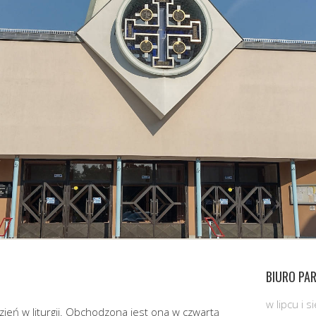
BIURO PAR
w lipcu i 
zień w liturgii. Obchodzona jest ona w czwartą