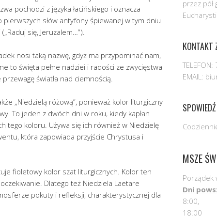
przez pół 
azwa pochodzi z języka łacińskiego i oznacza
Eucharysti
do pierwszych słów antyfony śpiewanej w tym dniu
 („Raduj się, Jeruzalem…”).
KONTAKT Z
ypadek nosi taką nazwę, gdyż ma przypominać nam,
TELEFON: 
cne to święta pełne nadziei i radości ze zwycięstwa
EMAIL: bi
 przewagę światła nad ciemnością.
kże „Niedzielą różową”, ponieważ kolor liturgiczny
SPOWIEDŹ
owy. To jeden z dwóch dni w roku, kiedy kapłan
h tego koloru. Używa się ich również w Niedzielę
Codziennie
dwentu, która zapowiada przyjście Chrystusa i
MSZE ŚW
uje fioletowy kolor szat liturgicznych. Kolor ten
Porządek 
oczekiwanie. Dlatego też Niedziela Laetare
Dni pows
ferze pokuty i refleksji, charakterystycznej dla
8:00,
18:00