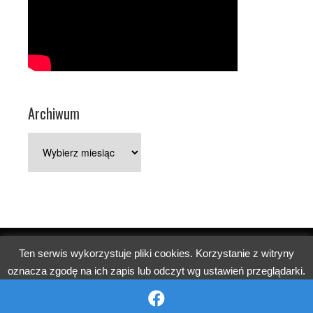
Archiwum
Archiwum
Ten serwis wykorzystuje pliki cookies. Korzystanie z witryny
Copyright © 2026 Parafia pw. św. Jerzego w Poznaniu.
oznacza zgodę na ich zapis lub odczyt wg ustawień przeglądarki.
Church
WordPress Theme by themehall.com
OK
Reject
Więcej informacji