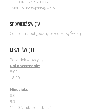
TELEFON: 725 970 077
EMAIL: biuroswjerzy@wp.pl
SPOWIEDŹ ŚWIĘTA
Codziennie pół godziny przed Mszą Świętą.
MSZE ŚWIĘTE
Porządek wakacyjny:
Dni powszednie:
8:00,
18:00
Niedziela:
8:00,
9:30,
11:00 (z udziałem dzieci),