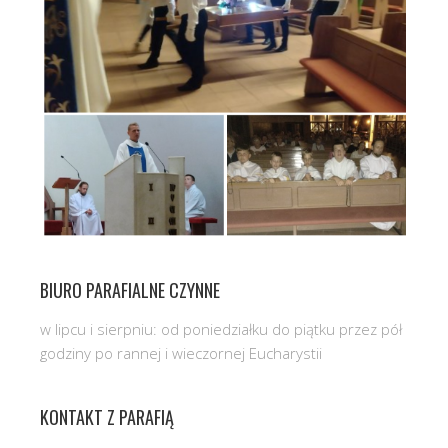
BIURO PARAFIALNE CZYNNE
w lipcu i sierpniu: od poniedziałku do piątku przez pół
godziny po rannej i wieczornej Eucharystii
KONTAKT Z PARAFIĄ