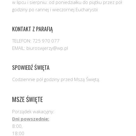
w lipcu i sierpniu: od poniedziałku do piątku przez pół
godziny po rannej i wieczornej Eucharystii
KONTAKT Z PARAFIĄ
TELEFON: 725 970 077
EMAIL: biuroswjerzy@wp.pl
SPOWIEDŹ ŚWIĘTA
Codziennie pół godziny przed Mszą Świętą.
MSZE ŚWIĘTE
Porządek wakacyjny:
Dni powszednie:
8:00,
18:00