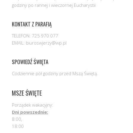
godziny po rannej i wieczornej Eucharystii
KONTAKT Z PARAFIĄ
TELEFON: 725 970 077
EMAIL: biuroswjerzy@wp.pl
SPOWIEDŹ ŚWIĘTA
Codziennie pół godziny przed Mszą Świętą.
MSZE ŚWIĘTE
Porządek wakacyjny:
Dni powszednie:
8:00,
18:00