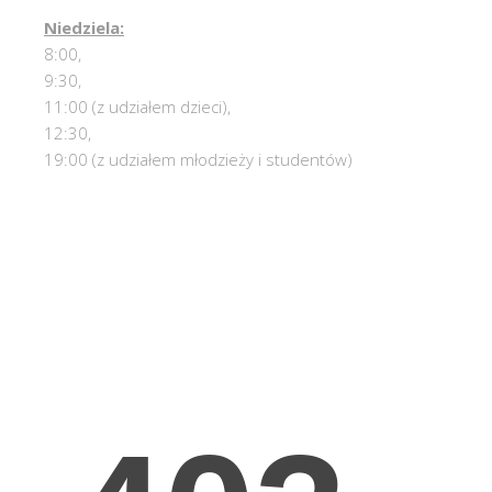
Niedziela:
8:00,
9:30,
11:00 (z udziałem dzieci),
12:30,
19:00 (z udziałem młodzieży i studentów)