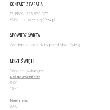
KONTAKT Z PARAFIĄ
TELEFON: 725 970 077
EMAIL: biuroswjerzy@wp.pl
SPOWIEDŹ ŚWIĘTA
Codziennie pół godziny przed Mszą Świętą.
MSZE ŚWIĘTE
Porządek wakacyjny:
Dni powszednie:
8:00,
18:00
Niedziela:
8:00,