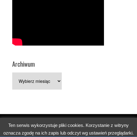
Archiwum
Archiwum
Ten serwis wykorzystuje pliki cookies. Korzystanie z witryny
Copyright © 2026 Parafia pw. św. Jerzego w Poznaniu.
oznacza zgodę na ich zapis lub odczyt wg ustawień przeglądarki.
Church
WordPress Theme by themehall.com