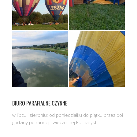
BIURO PARAFIALNE CZYNNE
w lipcu i sierpniu: od poniedziałku do piątku przez pół
godziny po rannej i wieczornej Eucharystii