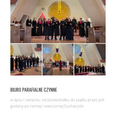
BIURO PARAFIALNE CZYNNE
w lipcu i sierpniu: od poniedziałku do piątku przez pół
godziny po rannej i wieczornej Eucharystii