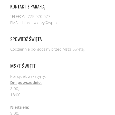
KONTAKT Z PARAFIĄ
TELEFON: 725 970 077
EMAIL: biuroswjerzy@wp.pl
SPOWIEDŹ ŚWIĘTA
Codziennie pół godziny przed Mszą Świętą.
MSZE ŚWIĘTE
Porządek wakacyjny:
Dni powszednie:
8:00,
18:00
Niedziela:
8:00,