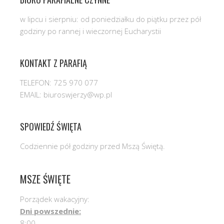
w lipcu i sierpniu: od poniedziałku do piątku przez pół
godziny po rannej i wieczornej Eucharystii
KONTAKT Z PARAFIĄ
TELEFON: 725 970 077
EMAIL: biuroswjerzy@wp.pl
SPOWIEDŹ ŚWIĘTA
Codziennie pół godziny przed Mszą Świętą.
MSZE ŚWIĘTE
Porządek wakacyjny:
Dni powszednie:
8:00,