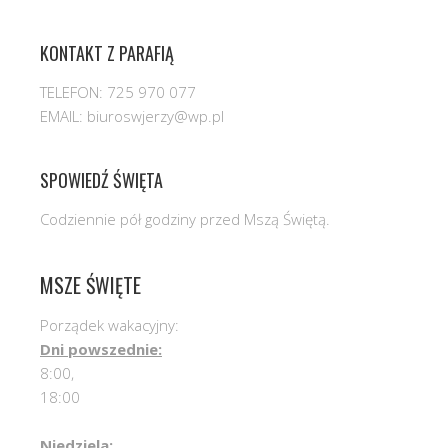
KONTAKT Z PARAFIĄ
TELEFON: 725 970 077
EMAIL: biuroswjerzy@wp.pl
SPOWIEDŹ ŚWIĘTA
Codziennie pół godziny przed Mszą Świętą.
MSZE ŚWIĘTE
Porządek wakacyjny:
Dni powszednie:
8:00,
18:00
Niedziela: