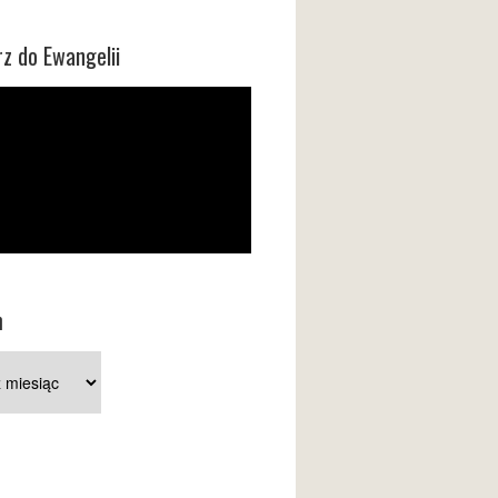
z do Ewangelii
m