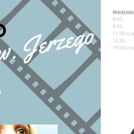
Niedziela
8:00,
9:30,
11:00 (z u
12:30,
19:00 (z u