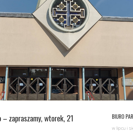
o – zapraszamy, wtorek, 21
BIURO PAR
w lipcu i 