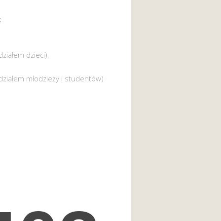
:
działem dzieci),
działem młodzieży i studentów)