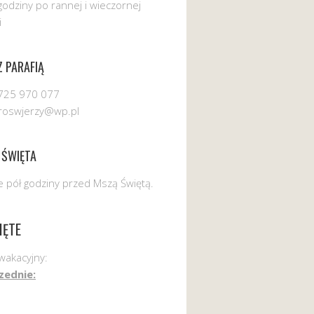
godziny po rannej i wieczornej
i
 PARAFIĄ
725 970 077
uroswjerzy@wp.pl
 ŚWIĘTA
 pół godziny przed Mszą Świętą.
IĘTE
wakacyjny:
zednie: