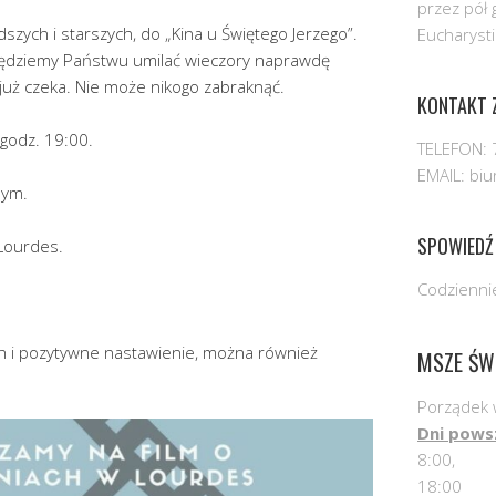
przez pół 
szych i starszych, do „Kina u Świętego Jerzego”.
Eucharysti
będziemy Państwu umilać wieczory naprawdę
uż czeka. Nie może nikogo zabraknąć.
KONTAKT Z
 godz. 19:00.
TELEFON: 
EMAIL: bi
nym.
SPOWIEDŹ
 Lourdes.
Codziennie
h i pozytywne nastawienie, można również
MSZE ŚW
Porządek 
Dni pows
8:00,
18:00