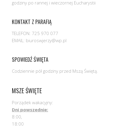
godziny po rannej i wieczornej Eucharystii
KONTAKT Z PARAFIĄ
TELEFON: 725 970 077
EMAIL: biuroswjerzy@wp.pl
SPOWIEDŹ ŚWIĘTA
Codziennie pół godziny przed Mszą Świętą.
MSZE ŚWIĘTE
Porządek wakacyjny:
Dni powszednie:
8:00,
18:00