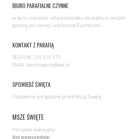
BIURO PARAFIALNE CZYNNE
w lipcu i sierpniu: od poniedziałku do piątku przez pół
godziny po rannej i wieczornej Eucharystii
KONTAKT Z PARAFIĄ
TELEFON: 725 970 077
EMAIL: biuroswjerzy@wp.pl
SPOWIEDŹ ŚWIĘTA
Codziennie pół godziny przed Mszą Świętą.
MSZE ŚWIĘTE
Porządek wakacyjny:
Dni powszednie: