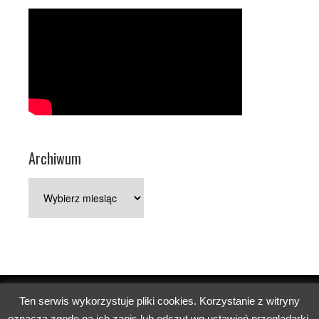
Archiwum
Archiwum
Ten serwis wykorzystuje pliki cookies. Korzystanie z witryny
Copyright © 2026 Parafia pw. św. Jerzego w Poznaniu.
oznacza zgodę na ich zapis lub odczyt wg ustawień przeglądarki.