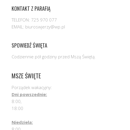
KONTAKT Z PARAFIĄ
TELEFON: 725 970 077
EMAIL: biuroswjerzy@wp.pl
SPOWIEDŹ ŚWIĘTA
Codziennie pół godziny przed Mszą Świętą.
MSZE ŚWIĘTE
Porządek wakacyjny:
Dni powszednie:
8:00,
18:00
Niedziela:
8:00,