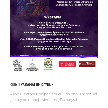
BIURO PARAFIALNE CZYNNE
w lipcu i sierpniu: od poniedziałku do piątku przez pół
godziny po rannej i wieczornej Eucharystii