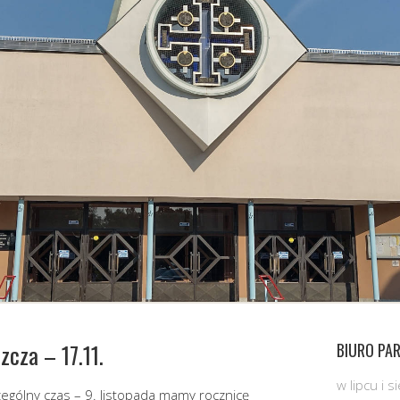
zcza – 17.11.
BIURO PAR
w lipcu i 
czególny czas – 9. listopada mamy rocznicę