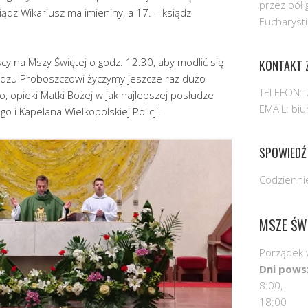
przez pół 
iądz Wikariusz ma imieniny, a 17. – ksiądz
Eucharysti
cy na Mszy Świętej o godz. 12.30, aby modlić się
KONTAKT Z
iędzu Proboszczowi życzymy jeszcze raz dużo
TELEFON: 
, opieki Matki Bożej w jak najlepszej posłudze
EMAIL: bi
o i Kapelana Wielkopolskiej Policji.
SPOWIEDŹ
Codziennie
MSZE ŚW
Porządek 
Dni pows
8:00,
18:00