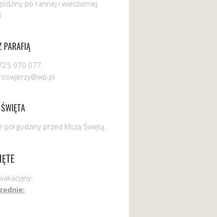
godziny po rannej i wieczornej
i
 PARAFIĄ
725 970 077
uroswjerzy@wp.pl
 ŚWIĘTA
 pół godziny przed Mszą Świętą.
IĘTE
wakacyjny:
zednie: