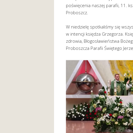
poświęcenia naszej parafii, 11. ks
Proboszcz.
W niedzielę spotkaliśmy się wszys
w intencji księdza Grzegorza. Ks
zdrowia, Błogosławieństwa Bożego
Proboszcza Parafii Świętego Jerzeg