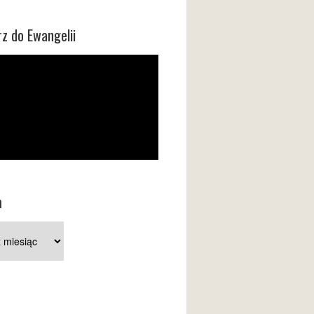
z do Ewangelii
m