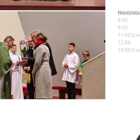
Niedziela
8:00,
9:30,
11:00 (z u
12:30,
19:00 (z u