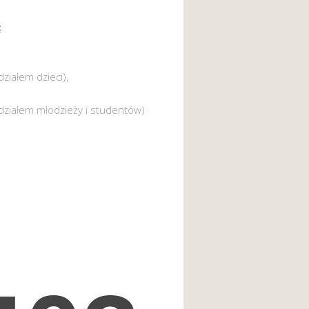
:
działem dzieci),
działem młodzieży i studentów)