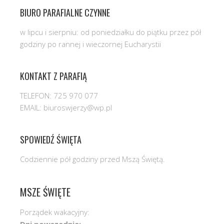
BIURO PARAFIALNE CZYNNE
w lipcu i sierpniu: od poniedziałku do piątku przez pół
godziny po rannej i wieczornej Eucharystii
KONTAKT Z PARAFIĄ
TELEFON: 725 970 077
EMAIL: biuroswjerzy@wp.pl
SPOWIEDŹ ŚWIĘTA
Codziennie pół godziny przed Mszą Świętą.
MSZE ŚWIĘTE
Porządek wakacyjny:
Dni powszednie: