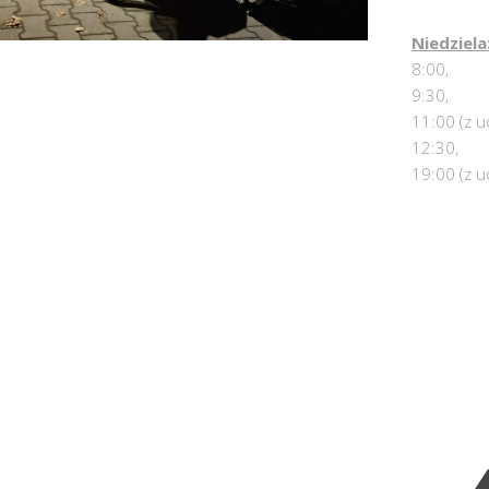
Niedziela
8:00,
9:30,
11:00 (z u
12:30,
19:00 (z u