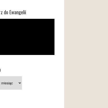
z do Ewangelii
m