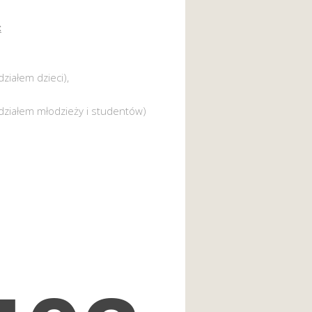
:
działem dzieci),
działem młodzieży i studentów)