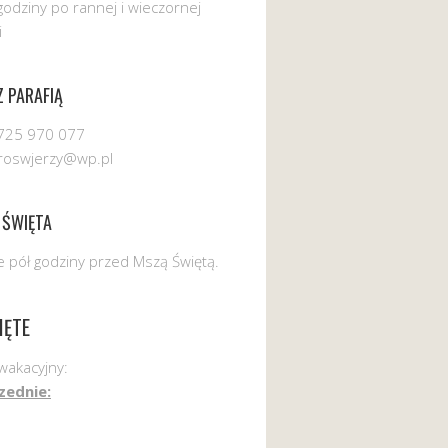
godziny po rannej i wieczornej
i
 PARAFIĄ
725 970 077
uroswjerzy@wp.pl
 ŚWIĘTA
 pół godziny przed Mszą Świętą.
IĘTE
wakacyjny:
zednie: