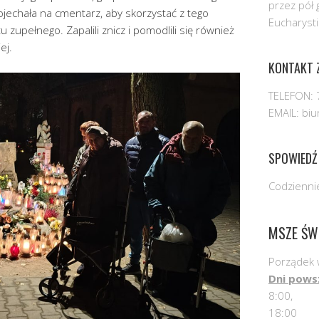
przez pół 
echała na cmentarz, aby skorzystać z tego
Eucharysti
 zupełnego. Zapalili znicz i pomodlili się również
ej.
KONTAKT Z
TELEFON: 
EMAIL: bi
SPOWIEDŹ
Codziennie
MSZE ŚW
Porządek 
Dni pows
8:00,
18:00