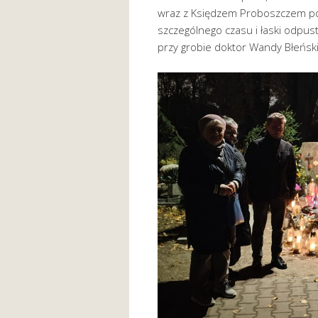
wraz z Księdzem Proboszczem poj
szczególnego czasu i łaski odpustu
przy grobie doktor Wandy Błeński