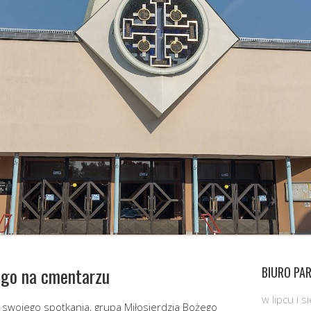
ego na cmentarzu
BIURO PAR
w lipcu i 
 swojego spotkania, grupa Miłosierdzia Bożego