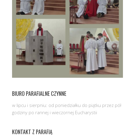
BIURO PARAFIALNE CZYNNE
w lipcu i sierpniu: od poniedziałku do piątku przez pół
godziny po rannej i wieczornej Eucharystii
KONTAKT Z PARAFIĄ