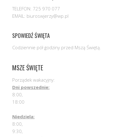
TELEFON: 725 970 077
EMAIL: biuroswjerzy@wp.pl
SPOWIEDŹ ŚWIĘTA
Codziennie pół godziny przed Mszą Świętą.
MSZE ŚWIĘTE
Porządek wakacyjny:
Dni powszednie:
8:00,
18:00
Niedziela:
8:00,
9:30,