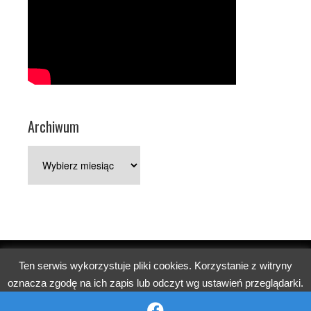
Archiwum
Archiwum
Ten serwis wykorzystuje pliki cookies. Korzystanie z witryny
Copyright © 2026 Parafia pw. św. Jerzego w Poznaniu.
oznacza zgodę na ich zapis lub odczyt wg ustawień przeglądarki.
Church
WordPress Theme by themehall.com
OK
Reject
Więcej informacji